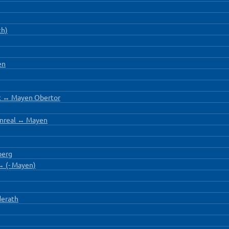
ch)
en
t ↔ Mayen Obertor
onreal ↔ Mayen
berg
↔ (- Mayen)
derath