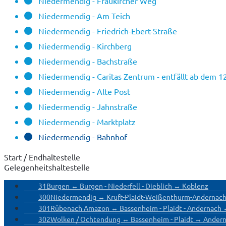
Niedermendig - Fraukircher Weg
Niedermendig - Am Teich
Niedermendig - Friedrich-Ebert-Straße
Niedermendig - Kirchberg
Niedermendig - Bachstraße
Niedermendig - Caritas Zentrum - entfällt ab dem 1
Niedermendig - Alte Post
Niedermendig - Jahnstraße
Niedermendig - Marktplatz
Niedermendig - Bahnhof
Start / Endhaltestelle
Gelegenheitshaltestelle
31
Burgen ↔ Burgen - Niederfell - Dieblich ↔ Koblenz
300
Niedermendig ↔ Kruft-Plaidt-Weißenthurm-Andernac
301
Rübenach Amazon ↔ Bassenheim - Plaidt - Andernach
302
Wolken / Ochtendung ↔ Bassenheim - Plaidt ↔ Ander