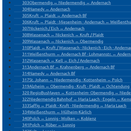
303
Obermendig ↔ Niedermendig ↔ Andernach
304
Namedy ↔ Andernach
305
Kruft ↔ Plaidt ↔ Andernach Bf
306
Kruft ↔ Plaidt - Miesenheim - Andernach ↔ Weißenth
307
Nickenich / Eich ↔ Andernach
308
Wassenach ↔ Nickenich ↔ Kruft / Plaidt
309
Wassenach ↔ Nickenich ↔ Obermendig
310
Plaidt ↔ Kruft / Wassenach - Nickenich - Eich - Ander
311
Weißenthurm ↔ Andernach Bf - Lohmannstr. ↔ Ander
312
Wassenach ↔ Kell ↔ Eich / Andernach
313
Andernach Bf ↔ Krahnenberg ↔ Andernach Bf
314
Namedy ↔ Andernach Bf
317
St. Johann ↔ Niedermendig - Kottenheim ↔ Polch
319
Alzheim ↔ Obermendig - Kruft - Plaidt ↔ Ochtendung
320 RegioBus
Mayen ↔ Kottenheim- Obermendig ↔ Niede
322
Niedermendig Bahnhof ↔ Maria Laach - Engeln ↔ Kem
333
Saffig ↔ Plaidt - Kruft - Niedermendig ↔ Maria Laach
334
Weißenthurm ↔ Mülheim-Kärlich
340
Polch ↔ Lonnig - Wolken ↔ Koblenz
341
Polch ↔ Rüber ↔ Lonnig