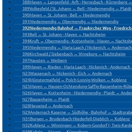
388
Mayen ↔ Langenfeld - Arft - Herresbach - Kürrenberg 
389
Volkesfeld / St. Johann ↔ Bell - Niedermendig ↔ Plaidt
390
Mayen ↔ St. Johann - Bell ↔ Niedermendig
391
Niedermendig ↔ Obermendig ↔ Niedermendig
392
Niedermendig Bahnhof ↔ Fraukircher Weg - Friedrich
393
Bell ↔ St. Johann - Mayen ↔ Nachtsheim
394
Kruft ↔ Obermendig - Kottenheim - Mayen ↔ Nachtsh
395
Niedermendig ↔ Maria Laach / Nickenich ↔ Andernach
396
Kirchwald / Siebenbach ↔ Virneburg ↔ Nachtsheim
397
Hausten ↔ Weibern
399
Mayen ↔ Rieden - Maria Laach - Nickenich - Andernac
N23
Wassenach ↔ Nickenich - Eich ↔ Andernach
N24
Münstermaifeld ↔ Polch-Lonnig-Wolken ↔ Koblenz
N25
Mayen ↔ Hausen-Ochtendung-Saffig-Bassenheim-Rüb
N26
Mayen ↔ Kottenheim - Niedermendig - Plaidt ↔ Ande
N27
Bassenheim ↔ Plaidt
N28
Neuwied ↔ Andernach
N29
Andernach Kaserne ↔ Südhöhe - Bahnhof ↔ Stadtgrab
N31
Burgen ↔ Brodenbach-Niederfell-Dieblich ↔ Koblenz
N32
Koblenz ↔ Winningen ↔ Kobern-Gondorf (- Treis-Kard
N38
Kehrig ↔ Mayen ↔ Kürrenberg