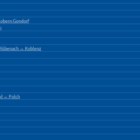
Kobern-Gondorf
n
- Rübenach ↔ Koblenz
d ↔ Polch