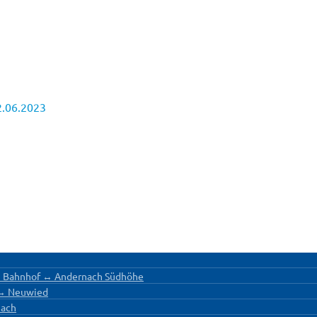
2.06.2023
h Bahnhof ↔ Andernach Südhöhe
 ↔ Neuwied
nach