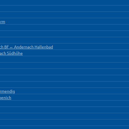
urm
nach Bf ↔ Andernach Hallenbad
nach Südhöhe
rmendig
penich