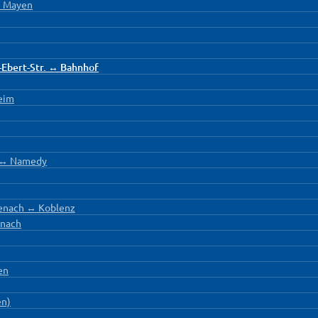
↔ Mayen
-Ebert-Str. ↔ Bahnhof
eim
h ↔ Namedy
enach ↔ Koblenz
rnach
en
en)