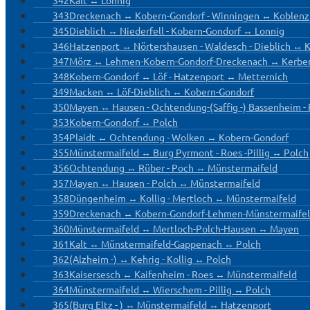
342
Kalt ↔ Lonnig
343
Dreckenach ↔ Kobern-Gondorf - Winningen ↔ Koblenz
345
Dieblich ↔ Niederfell - Kobern-Gondorf ↔ Lonnig
346
Hatzenport ↔ Nörtershausen - Waldesch - Dieblich ↔ 
347
Mörz ↔ Lehmen-Kobern-Gondorf-Dreckenach ↔ Kerbe
348
Kobern-Gondorf ↔ Löf - Hatzenport ↔ Metternich
349
Macken ↔ Löf-Dieblich ↔ Kobern-Gondorf
350
Mayen ↔ Hausen - Ochtendung-(Saffig -) Bassenheim 
353
Kobern-Gondorf ↔ Polch
354
Plaidt ↔ Ochtendung - Wolken ↔ Kobern-Gondorf
355
Münstermaifeld ↔ Burg Pyrmont - Roes -Pillig ↔ Polch
356
Ochtendung ↔ Rüber - Poch ↔ Münstermaifeld
357
Mayen ↔ Hausen - Polch ↔ Münstermaifeld
358
Düngenheim ↔ Kollig - Mertloch ↔ Münstermaifeld
359
Dreckenach ↔ Kobern-Gondorf-Lehmen-Münstermaifel
360
Münstermaifeld ↔ Mertloch-Polch-Hausen ↔ Mayen
361
Kalt ↔ Münstermaifeld-Gappenach ↔ Polch
362
(Alzheim -) ↔ Kehrig - Kollig ↔ Polch
363
Kaisersesch ↔ Kaifenheim - Roes ↔ Münstermaifeld
364
Münstermaifeld ↔ Wierschem - Pillig ↔ Polch
365
(Burg Eltz - ) ↔ Münstermaifeld ↔ Hatzenport