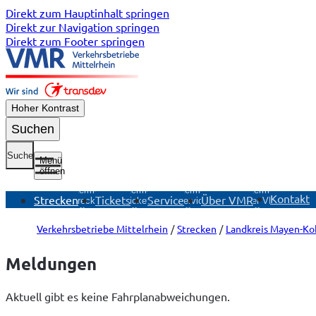
Direkt zum Hauptinhalt springen
Direkt zur Navigation springen
Direkt zum Footer springen
Hoher Kontrast
Suchen
Suche
Menü
öffnen
Untermenü
Untermenü
Untermenü
Untermenü
Kontakt
Strecken
Tickets
Service
Über VMR
Strecken
Tickets
Service
Über VMR
öffnen
öffnen
öffnen
öffnen
Verkehrsbetriebe Mittelrhein
Strecken
Landkreis Mayen-Ko
Meldungen
Aktuell gibt es keine Fahrplanabweichungen.