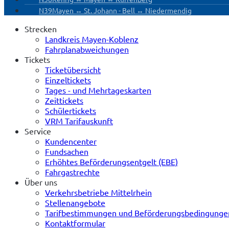
N39
Mayen ↔ St. Johann - Bell ↔ Niedermendig
Strecken
Landkreis Mayen-Koblenz
Fahrplanabweichungen
Tickets
Ticketübersicht
Einzeltickets
Tages - und Mehrtageskarten
Zeittickets
Schülertickets
VRM Tarifauskunft
Service
Kundencenter
Fundsachen
Erhöhtes Beförderungsentgelt (EBE)
Fahrgastrechte
Über uns
Verkehrsbetriebe Mittelrhein
Stellenangebote
Tarifbestimmungen und Beförderungsbedingunge
Kontaktformular