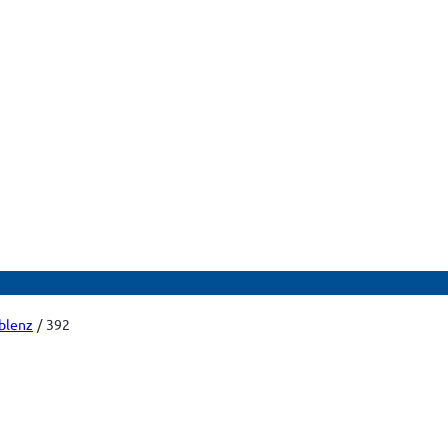
blenz
392