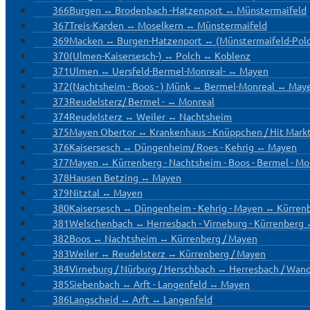
366
Burgen ↔ Brodenbach -Hatzenport ↔ Münstermaifeld
367
Treis-Karden ↔ Moselkern ↔ Münstermaifeld
369
Macken ↔ Burgen-Hatzenport ↔ (Münstermaifeld-Pol
370
(Ulmen-Kaisersesch-) ↔ Polch ↔ Koblenz
371
Ulmen ↔ Uersfeld-Bermel-Monreal- ↔ Mayen
372
(Nachtsheim - Boos - ) Münk ↔ Bermel-Monreal ↔ May
373
Reudelsterz/ Bermel - ↔ Monreal
374
Reudelsterz ↔ Weiler ↔ Nachtsheim
375
Mayen Obertor ↔ Krankenhaus - Knüppchen / Hit Mark
376
Kaisersesch ↔ Düngenheim/ Roes - Kehrig ↔ Mayen
377
Mayen ↔ Kürrenberg - Nachtsheim - Boos - Bermel - M
378
Hausen Betzing ↔ Mayen
379
Nitztal ↔ Mayen
380
Kaisersesch ↔ Düngenheim - Kehrig - Mayen ↔ Kürren
381
Welschenbach ↔ Herresbach - Virneburg - Kürrenberg 
382
Boos ↔ Nachtsheim ↔ Kürrenberg / Mayen
383
Weiler ↔ Reudelsterz ↔ Kürrenberg / Mayen
384
Virneburg / Nürburg / Herschbach ↔ Herresbach / Wan
385
Siebenbach ↔ Arft - Langenfeld ↔ Mayen
386
Langscheid ↔ Arft ↔ Langenfeld