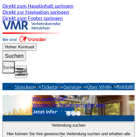
Direkt zum Hauptinhalt springen
Direkt zur Navigation springen
Direkt zum Footer springen
Hoher Kontrast
Suchen
Suche
Menü
öffnen
Untermenü
Untermenü
Untermenü
Untermenü
Kontakt
Strecken
Tickets
Service
Über VMR
Strecken
Tickets
Service
Über VMR
öffnen
öffnen
öffnen
öffnen
Wir suchen Sie!
Werden Sie Busfahrer*in bei uns!
Jetzt informieren!
Anzeige
Verbindung suchen
1
Hier können Sie Ihre gewünschte Verbindung suchen und erhalten alle
von