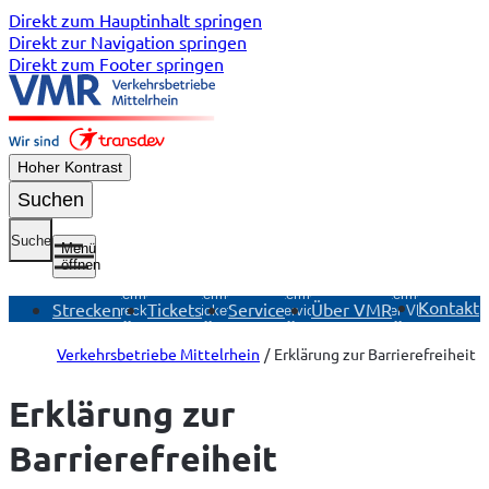
Direkt zum Hauptinhalt springen
Direkt zur Navigation springen
Direkt zum Footer springen
Hoher Kontrast
Suchen
Suche
Menü
öffnen
Untermenü
Untermenü
Untermenü
Untermenü
Kontakt
Strecken
Tickets
Service
Über VMR
Strecken
Tickets
Service
Über VMR
öffnen
öffnen
öffnen
öffnen
Verkehrsbetriebe Mittelrhein
Erklärung zur Barrierefreiheit
Erklärung zur
Barrierefreiheit