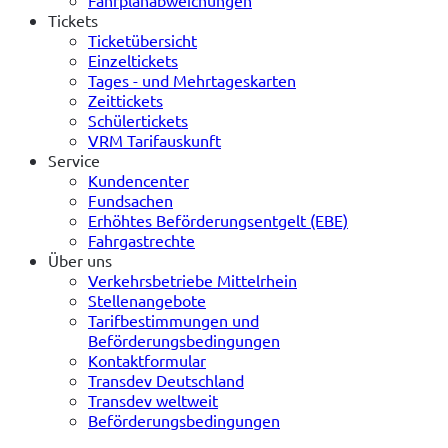
Tickets
Ticketübersicht
Einzeltickets
Tages - und Mehrtageskarten
Zeittickets
Schülertickets
VRM Tarifauskunft
Service
Kundencenter
Fundsachen
Erhöhtes Beförderungsentgelt (EBE)
Fahrgastrechte
Über uns
Verkehrsbetriebe Mittelrhein
Stellenangebote
Tarifbestimmungen und
Beförderungsbedingungen
Kontaktformular
Transdev Deutschland
Transdev weltweit
Beförderungsbedingungen