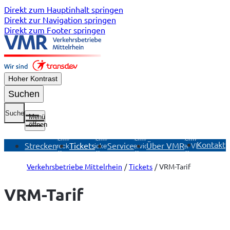
Direkt zum Hauptinhalt springen
Direkt zur Navigation springen
Direkt zum Footer springen
Hoher Kontrast
Suchen
Suche
Menü
öffnen
Untermenü
Untermenü
Untermenü
Untermenü
Kontakt
Strecken
Tickets
Service
Über VMR
Strecken
Tickets
Service
Über VMR
öffnen
öffnen
öffnen
öffnen
Verkehrsbetriebe Mittelrhein
Tickets
VRM-Tarif
VRM-Tarif