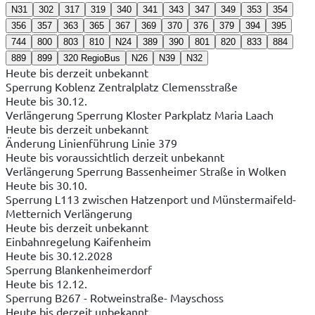
N31
302
317
319
340
341
343
347
349
353
354
356
357
363
365
367
369
370
376
379
394
395
744
800
803
810
N24
389
390
801
820
833
884
889
899
320 RegioBus
N26
N39
N32
Heute bis derzeit unbekannt
Sperrung Koblenz Zentralplatz Clemensstraße
Heute bis 30.12.
Verlängerung Sperrung Kloster Parkplatz Maria Laach
Heute bis derzeit unbekannt
Änderung Linienführung Linie 379
Heute bis voraussichtlich derzeit unbekannt
Verlängerung Sperrung Bassenheimer Straße in Wolken
Heute bis 30.10.
Sperrung L113 zwischen Hatzenport und Münstermaifeld-
Metternich Verlängerung
Heute bis derzeit unbekannt
Einbahnregelung Kaifenheim
Heute bis 30.12.2028
Sperrung Blankenheimerdorf
Heute bis 12.12.
Sperrung B267 - Rotweinstraße- Mayschoss
Heute bis derzeit unbekannt