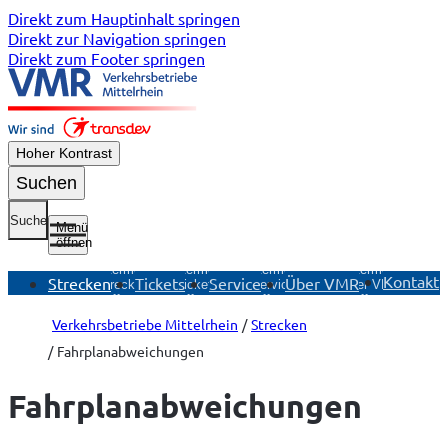
Direkt zum Hauptinhalt springen
Direkt zur Navigation springen
Direkt zum Footer springen
Hoher Kontrast
Suchen
Suche
Menü
öffnen
Untermenü
Untermenü
Untermenü
Untermenü
Kontakt
Strecken
Tickets
Service
Über VMR
Strecken
Tickets
Service
Über VMR
öffnen
öffnen
öffnen
öffnen
Verkehrsbetriebe Mittelrhein
Strecken
Fahrplanabweichungen
Fahrplan­abweichungen