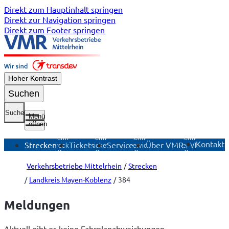
Direkt zum Hauptinhalt springen
Direkt zur Navigation springen
Direkt zum Footer springen
Hoher Kontrast
Suchen
Suche
Menü
öffnen
Untermenü
Untermenü
Untermenü
Untermenü
Kontakt
Strecken
Tickets
Service
Über VMR
Strecken
Tickets
Service
Über VMR
öffnen
öffnen
öffnen
öffnen
Verkehrsbetriebe Mittelrhein
Strecken
Landkreis Mayen-Koblenz
384
Meldungen
Aktuell gibt es keine Fahrplanabweichungen.