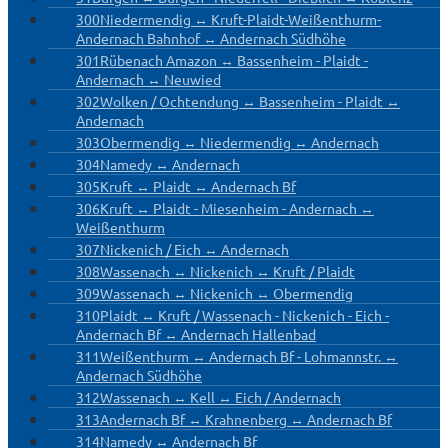
300
Niedermendig ↔ Kruft-Plaidt-Weißenthurm-
Andernach Bahnhof ↔ Andernach Südhöhe
301
Rübenach Amazon ↔ Bassenheim - Plaidt -
Andernach ↔ Neuwied
302
Wolken / Ochtendung ↔ Bassenheim - Plaidt ↔
Andernach
303
Obermendig ↔ Niedermendig ↔ Andernach
304
Namedy ↔ Andernach
305
Kruft ↔ Plaidt ↔ Andernach Bf
306
Kruft ↔ Plaidt - Miesenheim - Andernach ↔
Weißenthurm
307
Nickenich / Eich ↔ Andernach
308
Wassenach ↔ Nickenich ↔ Kruft / Plaidt
309
Wassenach ↔ Nickenich ↔ Obermendig
310
Plaidt ↔ Kruft / Wassenach - Nickenich - Eich -
Andernach Bf ↔ Andernach Hallenbad
311
Weißenthurm ↔ Andernach Bf - Lohmannstr. ↔
Andernach Südhöhe
312
Wassenach ↔ Kell ↔ Eich / Andernach
313
Andernach Bf ↔ Krahnenberg ↔ Andernach Bf
314
Namedy ↔ Andernach Bf