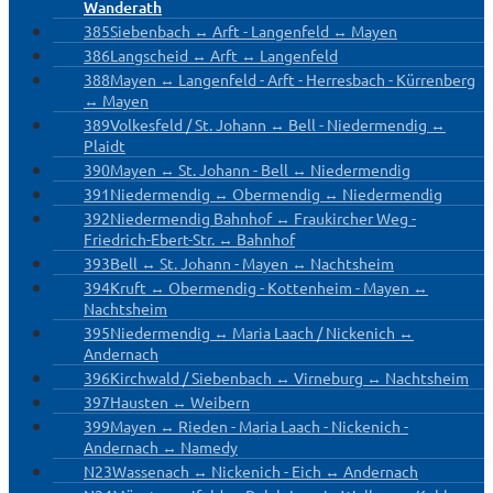
Wanderath
385
Siebenbach ↔ Arft - Langenfeld ↔ Mayen
386
Langscheid ↔ Arft ↔ Langenfeld
388
Mayen ↔ Langenfeld - Arft - Herresbach - Kürrenberg
↔ Mayen
389
Volkesfeld / St. Johann ↔ Bell - Niedermendig ↔
Plaidt
390
Mayen ↔ St. Johann - Bell ↔ Niedermendig
391
Niedermendig ↔ Obermendig ↔ Niedermendig
392
Niedermendig Bahnhof ↔ Fraukircher Weg -
Friedrich-Ebert-Str. ↔ Bahnhof
393
Bell ↔ St. Johann - Mayen ↔ Nachtsheim
394
Kruft ↔ Obermendig - Kottenheim - Mayen ↔
Nachtsheim
395
Niedermendig ↔ Maria Laach / Nickenich ↔
Andernach
396
Kirchwald / Siebenbach ↔ Virneburg ↔ Nachtsheim
397
Hausten ↔ Weibern
399
Mayen ↔ Rieden - Maria Laach - Nickenich -
Andernach ↔ Namedy
N23
Wassenach ↔ Nickenich - Eich ↔ Andernach