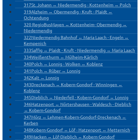
317
St. Johann ↔ Niedermendig - Kottenheim ↔ Polch
319
Alzheim ↔ Obermendig - Kruft - Plaidt ↔
Ochtendung
320 RegioBus
Mayen ↔ Kottenheim- Obermendig ↔
Niedermendig
322
Niedermendig Bahnhof ↔ Maria Laach - Engeln ↔
Kempenich
333
Saffig ↔ Plaidt - Kruft - Niedermendig ↔ Maria Laach
334
Weißenthurm ↔ Mülheim-Kärlich
340
Polch ↔ Lonnig - Wolken ↔ Koblenz
341
Polch ↔ Rüber ↔ Lonnig
342
Kalt ↔ Lonnig
343
Dreckenach ↔ Kobern-Gondorf - Winningen ↔
Koblenz
345
Dieblich ↔ Niederfell - Kobern-Gondorf ↔ Lonnig
346
Hatzenport ↔ Nörtershausen - Waldesch - Dieblich
↔ Kobern-Gondorf
347
Mörz ↔ Lehmen-Kobern-Gondorf-Dreckenach ↔
Kerben
348
Kobern-Gondorf ↔ Löf - Hatzenport ↔ Metternich
349
Macken ↔ Löf-Dieblich ↔ Kobern-Gondorf