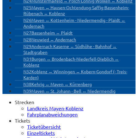
N24
Münstermaifeld ↔ Polch-Lonnig-Wolken ↔ Koblenz
N25
Mayen ↔ Hausen-Ochtendung-Saffig-Bassenheim-
Rübenach ↔ Koblenz
N26
Mayen ↔ Kottenheim - Niedermendig - Plaidt ↔
Andernach
N27
Bassenheim ↔ Plaidt
N28
Neuwied ↔ Andernach
N29
Andernach Kaserne ↔ Südhöhe - Bahnhof ↔
Stadtgraben
N31
Burgen ↔ Brodenbach-Niederfell-Dieblich ↔
Koblenz
N32
Koblenz ↔ Winningen ↔ Kobern-Gondorf (- Treis-
Karden)
N38
Kehrig ↔ Mayen ↔ Kürrenberg
N39
Mayen ↔ St. Johann - Bell ↔ Niedermendig
Strecken
Landkreis Mayen-Koblenz
Fahrplanabweichungen
Tickets
Ticketübersicht
Einzeltickets