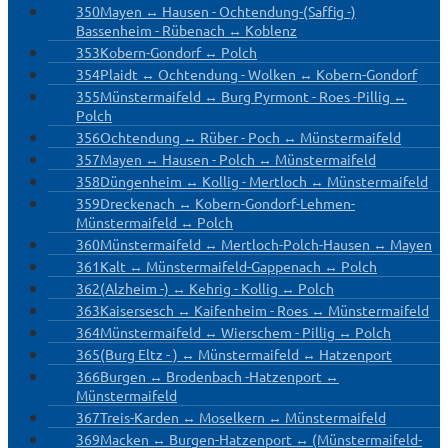
350
Mayen ↔ Hausen - Ochtendung-(Saffig -)
Bassenheim - Rübenach ↔ Koblenz
353
Kobern-Gondorf ↔ Polch
354
Plaidt ↔ Ochtendung - Wolken ↔ Kobern-Gondorf
355
Münstermaifeld ↔ Burg Pyrmont - Roes -Pillig ↔
Polch
356
Ochtendung ↔ Rüber - Poch ↔ Münstermaifeld
357
Mayen ↔ Hausen - Polch ↔ Münstermaifeld
358
Düngenheim ↔ Kollig - Mertloch ↔ Münstermaifeld
359
Dreckenach ↔ Kobern-Gondorf-Lehmen-
Münstermaifeld ↔ Polch
360
Münstermaifeld ↔ Mertloch-Polch-Hausen ↔ Mayen
361
Kalt ↔ Münstermaifeld-Gappenach ↔ Polch
362
(Alzheim -) ↔ Kehrig - Kollig ↔ Polch
363
Kaisersesch ↔ Kaifenheim - Roes ↔ Münstermaifeld
364
Münstermaifeld ↔ Wierschem - Pillig ↔ Polch
365
(Burg Eltz - ) ↔ Münstermaifeld ↔ Hatzenport
366
Burgen ↔ Brodenbach -Hatzenport ↔
Münstermaifeld
367
Treis-Karden ↔ Moselkern ↔ Münstermaifeld
369
Macken ↔ Burgen-Hatzenport ↔ (Münstermaifeld-