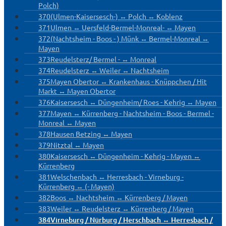
Polch)
370
(Ulmen-Kaisersesch-) ↔ Polch ↔ Koblenz
371
Ulmen ↔ Uersfeld-Bermel-Monreal- ↔ Mayen
372
(Nachtsheim - Boos - ) Münk ↔ Bermel-Monreal ↔
Mayen
373
Reudelsterz/ Bermel - ↔ Monreal
374
Reudelsterz ↔ Weiler ↔ Nachtsheim
375
Mayen Obertor ↔ Krankenhaus - Knüppchen / Hit
Markt ↔ Mayen Obertor
376
Kaisersesch ↔ Düngenheim/ Roes - Kehrig ↔ Mayen
377
Mayen ↔ Kürrenberg - Nachtsheim - Boos - Bermel -
Monreal ↔ Mayen
378
Hausen Betzing ↔ Mayen
379
Nitztal ↔ Mayen
380
Kaisersesch ↔ Düngenheim - Kehrig - Mayen ↔
Kürrenberg
381
Welschenbach ↔ Herresbach - Virneburg -
Kürrenberg ↔ (- Mayen)
382
Boos ↔ Nachtsheim ↔ Kürrenberg / Mayen
383
Weiler ↔ Reudelsterz ↔ Kürrenberg / Mayen
384
Virneburg / Nürburg / Herschbach ↔ Herresbach /