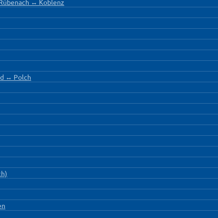
- Rübenach ↔ Koblenz
d ↔ Polch
ch)
en