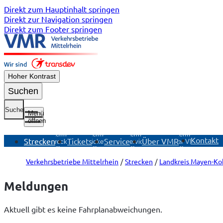
Direkt zum Hauptinhalt springen
Direkt zur Navigation springen
Direkt zum Footer springen
Hoher Kontrast
Suchen
Suche
Menü
öffnen
Untermenü
Untermenü
Untermenü
Untermenü
Kontakt
Strecken
Tickets
Service
Über VMR
Strecken
Tickets
Service
Über VMR
öffnen
öffnen
öffnen
öffnen
Verkehrsbetriebe Mittelrhein
Strecken
Landkreis Mayen-Ko
Meldungen
Aktuell gibt es keine Fahrplanabweichungen.