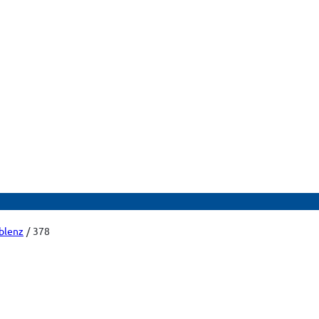
blenz
378