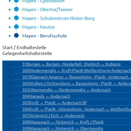
Mayen - Gymnasium
Mayen - Obertor/Tonner
Mayen - Schulzentrum Hinter Burg
Mayen - Neutor
Mayen - Berufsschule
Start / Endhaltestelle
Gelegenheitshaltestelle
31
Burgen ↔ Burgen - Niederfell - Dieblich ↔ Koblenz
300
Niedermendig ↔ Kruft-Plaidt-Weißenthurm-Andernac
301
Rübenach Amazon ↔ Bassenheim - Plaidt - Andernach
302
Wolken / Ochtendung ↔ Bassenheim - Plaidt ↔ Ander
303
Obermendig ↔ Niedermendig ↔ Andernach
304
Namedy ↔ Andernach
305
Kruft ↔ Plaidt ↔ Andernach Bf
306
Kruft ↔ Plaidt - Miesenheim - Andernach ↔ Weißenth
307
Nickenich / Eich ↔ Andernach
308
Wassenach ↔ Nickenich ↔ Kruft / Plaidt
309
Wassenach ↔ Nickenich ↔ Obermendig