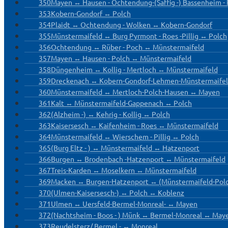
350
Mayen ↔ Hausen - Ochtendung-(Saffig -) Bassenheim 
353
Kobern-Gondorf ↔ Polch
354
Plaidt ↔ Ochtendung - Wolken ↔ Kobern-Gondorf
355
Münstermaifeld ↔ Burg Pyrmont - Roes -Pillig ↔ Polch
356
Ochtendung ↔ Rüber - Poch ↔ Münstermaifeld
357
Mayen ↔ Hausen - Polch ↔ Münstermaifeld
358
Düngenheim ↔ Kollig - Mertloch ↔ Münstermaifeld
359
Dreckenach ↔ Kobern-Gondorf-Lehmen-Münstermaifel
360
Münstermaifeld ↔ Mertloch-Polch-Hausen ↔ Mayen
361
Kalt ↔ Münstermaifeld-Gappenach ↔ Polch
362
(Alzheim -) ↔ Kehrig - Kollig ↔ Polch
363
Kaisersesch ↔ Kaifenheim - Roes ↔ Münstermaifeld
364
Münstermaifeld ↔ Wierschem - Pillig ↔ Polch
365
(Burg Eltz - ) ↔ Münstermaifeld ↔ Hatzenport
366
Burgen ↔ Brodenbach -Hatzenport ↔ Münstermaifeld
367
Treis-Karden ↔ Moselkern ↔ Münstermaifeld
369
Macken ↔ Burgen-Hatzenport ↔ (Münstermaifeld-Pol
370
(Ulmen-Kaisersesch-) ↔ Polch ↔ Koblenz
371
Ulmen ↔ Uersfeld-Bermel-Monreal- ↔ Mayen
372
(Nachtsheim - Boos - ) Münk ↔ Bermel-Monreal ↔ May
373
Reudelsterz/ Bermel - ↔ Monreal