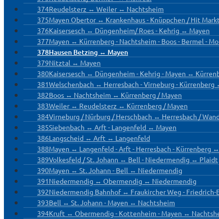
374
Reudelsterz ↔ Weiler ↔ Nachtsheim
375
Mayen Obertor ↔ Krankenhaus - Knüppchen / Hit Mark
376
Kaisersesch ↔ Düngenheim/ Roes - Kehrig ↔ Mayen
377
Mayen ↔ Kürrenberg - Nachtsheim - Boos - Bermel - M
378
Hausen Betzing ↔ Mayen
379
Nitztal ↔ Mayen
380
Kaisersesch ↔ Düngenheim - Kehrig - Mayen ↔ Kürren
381
Welschenbach ↔ Herresbach - Virneburg - Kürrenberg 
382
Boos ↔ Nachtsheim ↔ Kürrenberg / Mayen
383
Weiler ↔ Reudelsterz ↔ Kürrenberg / Mayen
384
Virneburg / Nürburg / Herschbach ↔ Herresbach / Wan
385
Siebenbach ↔ Arft - Langenfeld ↔ Mayen
386
Langscheid ↔ Arft ↔ Langenfeld
388
Mayen ↔ Langenfeld - Arft - Herresbach - Kürrenberg 
389
Volkesfeld / St. Johann ↔ Bell - Niedermendig ↔ Plaidt
390
Mayen ↔ St. Johann - Bell ↔ Niedermendig
391
Niedermendig ↔ Obermendig ↔ Niedermendig
392
Niedermendig Bahnhof ↔ Fraukircher Weg - Friedrich-E
393
Bell ↔ St. Johann - Mayen ↔ Nachtsheim
394
Kruft ↔ Obermendig - Kottenheim - Mayen ↔ Nachtsh