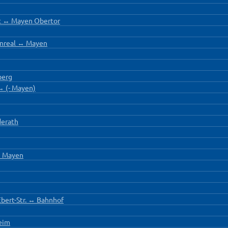
t ↔ Mayen Obertor
onreal ↔ Mayen
berg
↔ (- Mayen)
derath
↔ Mayen
bert-Str. ↔ Bahnhof
eim