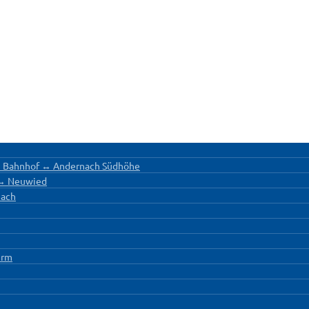
h Bahnhof ↔ Andernach Südhöhe
 ↔ Neuwied
nach
urm