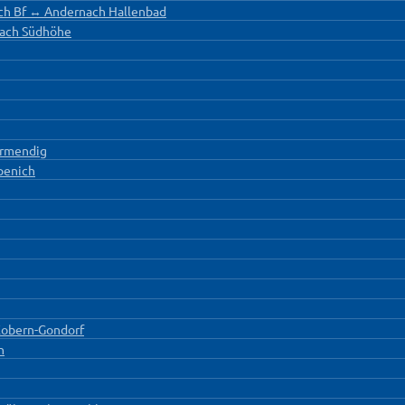
nach Bf ↔ Andernach Hallenbad
nach Südhöhe
rmendig
penich
Kobern-Gondorf
n