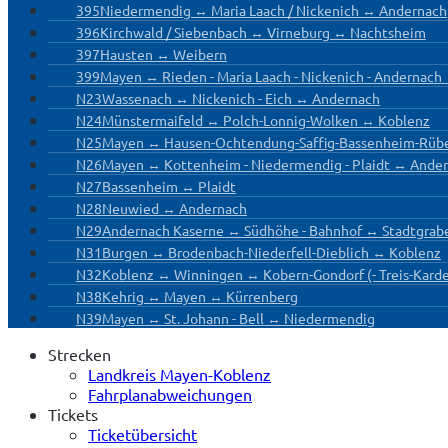
395
Niedermendig ↔ Maria Laach / Nickenich ↔ Andernach
396
Kirchwald / Siebenbach ↔ Virneburg ↔ Nachtsheim
397
Hausten ↔ Weibern
399
Mayen ↔ Rieden - Maria Laach - Nickenich - Andernac
N23
Wassenach ↔ Nickenich - Eich ↔ Andernach
N24
Münstermaifeld ↔ Polch-Lonnig-Wolken ↔ Koblenz
N25
Mayen ↔ Hausen-Ochtendung-Saffig-Bassenheim-Rüb
N26
Mayen ↔ Kottenheim - Niedermendig - Plaidt ↔ Ande
N27
Bassenheim ↔ Plaidt
N28
Neuwied ↔ Andernach
N29
Andernach Kaserne ↔ Südhöhe - Bahnhof ↔ Stadtgrab
N31
Burgen ↔ Brodenbach-Niederfell-Dieblich ↔ Koblenz
N32
Koblenz ↔ Winningen ↔ Kobern-Gondorf (- Treis-Kard
N38
Kehrig ↔ Mayen ↔ Kürrenberg
N39
Mayen ↔ St. Johann - Bell ↔ Niedermendig
Strecken
Landkreis Mayen-Koblenz
Fahrplanabweichungen
Tickets
Ticketübersicht