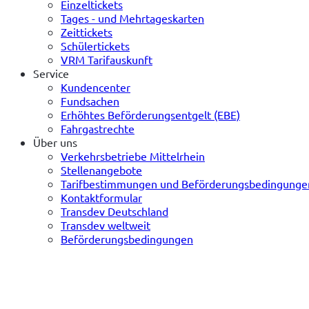
Einzeltickets
Tages - und Mehrtageskarten
Zeittickets
Schülertickets
VRM Tarifauskunft
Service
Kundencenter
Fundsachen
Erhöhtes Beförderungsentgelt (EBE)
Fahrgastrechte
Über uns
Verkehrsbetriebe Mittelrhein
Stellenangebote
Tarifbestimmungen und Beförderungsbedingunge
Kontaktformular
Transdev Deutschland
Transdev weltweit
Beförderungsbedingungen