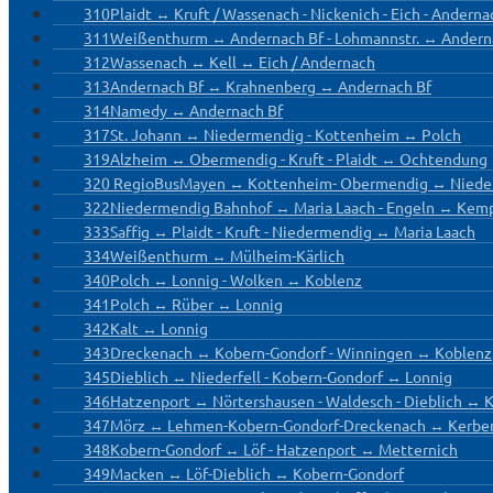
310
Plaidt ↔ Kruft / Wassenach - Nickenich - Eich - Ander
311
Weißenthurm ↔ Andernach Bf - Lohmannstr. ↔ Ander
312
Wassenach ↔ Kell ↔ Eich / Andernach
313
Andernach Bf ↔ Krahnenberg ↔ Andernach Bf
314
Namedy ↔ Andernach Bf
317
St. Johann ↔ Niedermendig - Kottenheim ↔ Polch
319
Alzheim ↔ Obermendig - Kruft - Plaidt ↔ Ochtendung
320 RegioBus
Mayen ↔ Kottenheim- Obermendig ↔ Niede
322
Niedermendig Bahnhof ↔ Maria Laach - Engeln ↔ Kem
333
Saffig ↔ Plaidt - Kruft - Niedermendig ↔ Maria Laach
334
Weißenthurm ↔ Mülheim-Kärlich
340
Polch ↔ Lonnig - Wolken ↔ Koblenz
341
Polch ↔ Rüber ↔ Lonnig
342
Kalt ↔ Lonnig
343
Dreckenach ↔ Kobern-Gondorf - Winningen ↔ Koblenz
345
Dieblich ↔ Niederfell - Kobern-Gondorf ↔ Lonnig
346
Hatzenport ↔ Nörtershausen - Waldesch - Dieblich ↔ 
347
Mörz ↔ Lehmen-Kobern-Gondorf-Dreckenach ↔ Kerbe
348
Kobern-Gondorf ↔ Löf - Hatzenport ↔ Metternich
349
Macken ↔ Löf-Dieblich ↔ Kobern-Gondorf