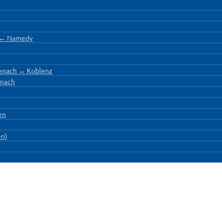
h ↔ Namedy
enach ↔ Koblenz
rnach
en
en)