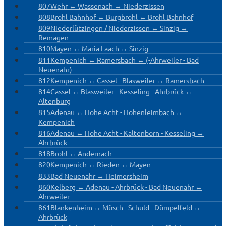
807
Wehr ↔ Wassenach ↔ Niederzissen
808
Brohl Bahnhof ↔ Burgbrohl ↔ Brohl Bahnhof
809
Niederlützingen / Niederzissen ↔ Sinzig ↔
Remagen
810
Mayen ↔ Maria Laach ↔ Sinzig
811
Kempenich ↔ Ramersbach ↔ (-Ahrweiler - Bad
Neuenahr)
812
Kempenich ↔ Cassel - Blasweiler ↔ Ramersbach
814
Cassel ↔ Blasweiler - Kesseling - Ahrbrück ↔
Altenburg
815
Adenau ↔ Hohe Acht - Hohenleimbach ↔
Kempenich
816
Adenau ↔ Hohe Acht - Kaltenborn - Kesseling ↔
Ahrbrück
818
Brohl ↔ Andernach
820
Kempenich ↔ Rieden ↔ Mayen
833
Bad Neuenahr ↔ Heimersheim
860
Kelberg ↔ Adenau - Ahrbrück - Bad Neuenahr ↔
Ahrweiler
861
Blankenheim ↔ Müsch - Schuld - Dümpelfeld ↔
Ahrbrück