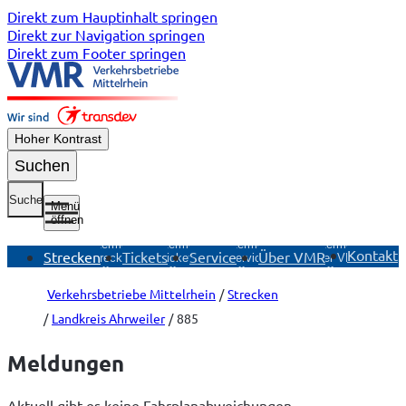
Direkt zum Hauptinhalt springen
Direkt zur Navigation springen
Direkt zum Footer springen
Hoher Kontrast
Suchen
Suche
Menü
öffnen
Untermenü
Untermenü
Untermenü
Untermenü
Kontakt
Strecken
Tickets
Service
Über VMR
Strecken
Tickets
Service
Über VMR
öffnen
öffnen
öffnen
öffnen
Verkehrsbetriebe Mittelrhein
Strecken
Landkreis Ahrweiler
885
Meldungen
Aktuell gibt es keine Fahrplanabweichungen.