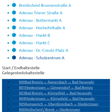
Breidscheid Brunnenstraße A
Adenau Trierer Straße A
Adenau - Buttermarkt A
Adenau - Hocheifelhalle A
Adenau - Markt B
Adenau - Markt C
Adenau - Dr.-Creutz-Platz A
Adenau - Schulzentrum A
Start / Endhaltestelle
Gelegenheitshaltestelle
800
Bad Breisig ↔ Ramersbach ↔ Bad Neuenahr
801
Niederzissen ↔ Gönnersdorf ↔ Bad Breisig
803
Bad Breisig ↔ Königsfeld ↔ Bad Neuenahr
804
Niederzissen ↔ Königsfeld ↔ Bad Neuenahr
805
Kempenich ↔ Oberdürenbach ↔ Niederzissen
806
Wollscheid / Brenk ↔ Niederzissen