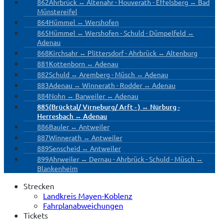
862
Ahrbrück ↔ Altenahr - Houverath - Effelsberg ↔ Bad
Münstereifel
864
Hümmel ↔ Wershofen
865
Hümmel ↔ Wershofen - Schuld - Dümpelfeld ↔
Adenau
868
Kirchsahr ↔ Plittersdorf - Ahrbrück ↔ Altenburg
881
Kottenborn ↔ Adenau
882
Schuld ↔ Aremberg - Müsch ↔ Adenau
883
Adenau ↔ Winnerath - Rodder ↔ Adenau
884
Nohn ↔ Barweiler ↔ Adenau
885
(Brücktal/ Virneburg/ Arft - ) ↔ Nürburg -
Herresbach ↔ Adenau
886
Bauler ↔ Antweiler
887
Winnerath ↔ Antweiler
889
Senscheid ↔ Antweiler
899
Ahrweiler ↔ Dernau - Ahrbrück - Schuld - Müsch ↔
Blankenheim
Strecken
Landkreis Mayen-Koblenz
Fahrplanabweichungen
Tickets