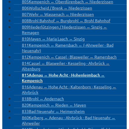
805
Kempenich ↔ Oberdürenbach ↔ Niederzissen
806
Wollscheid / Brenk ↔ Niederzissen
807
Wehr ↔ Wassenach ↔ Niederzissen
808
Brohl Bahnhof ↔ Burgbrohl ↔ Brohl Bahnhof
809
Niederlützingen / Niederzissen ↔ Sinzig ↔
Remagen
810
Mayen ↔ Maria Laach ↔ Sinzig
811
Kempenich ↔ Ramersbach ↔ (-Ahrweiler - Bad
Neuenahr)
812
Kempenich ↔ Cassel - Blasweiler ↔ Ramersbach
814
Cassel ↔ Blasweiler - Kesseling - Ahrbrück ↔
Altenburg
815
Adenau ↔ Hohe Acht - Hohenleimbach ↔
Kempenich
816
Adenau ↔ Hohe Acht - Kaltenborn - Kesseling ↔
Ahrbrück
818
Brohl ↔ Andernach
820
Kempenich ↔ Rieden ↔ Mayen
833
Bad Neuenahr ↔ Heimersheim
860
Kelberg ↔ Adenau - Ahrbrück - Bad Neuenahr ↔
Ahrweiler