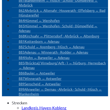
861
Blankenheim ↔ Müsch - Schuld - Dümpelfeld ↔
Ahrbrück
862
Ahrbrück ↔ Altenahr - Houverath - Effelsberg ↔ Bad
Münstereifel
864
Hümmel ↔ Wershofen
865
Hümmel ↔ Wershofen - Schuld - Dümpelfeld ↔
Adenau
868
Kirchsahr ↔ Plittersdorf - Ahrbrück ↔ Altenburg
881
Kottenborn ↔ Adenau
882
Schuld ↔ Aremberg - Müsch ↔ Adenau
883
Adenau ↔ Winnerath - Rodder ↔ Adenau
884
Nohn ↔ Barweiler ↔ Adenau
885
(Brücktal/ Virneburg/ Arft - ) ↔ Nürburg - Herresbach
↔ Adenau
886
Bauler ↔ Antweiler
887
Winnerath ↔ Antweiler
889
Senscheid ↔ Antweiler
899
Ahrweiler ↔ Dernau - Ahrbrück - Schuld - Müsch ↔
Blankenheim
Strecken
Landkreis Mayen-Koblenz