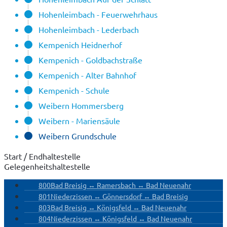
Hohenleimbach - Feuerwehrhaus
Hohenleimbach - Lederbach
Kempenich Heidnerhof
Kempenich - Goldbachstraße
Kempenich - Alter Bahnhof
Kempenich - Schule
Weibern Hommersberg
Weibern - Mariensäule
Weibern Grundschule
Start / Endhaltestelle
Gelegenheitshaltestelle
800
Bad Breisig ↔ Ramersbach ↔ Bad Neuenahr
801
Niederzissen ↔ Gönnersdorf ↔ Bad Breisig
803
Bad Breisig ↔ Königsfeld ↔ Bad Neuenahr
804
Niederzissen ↔ Königsfeld ↔ Bad Neuenahr