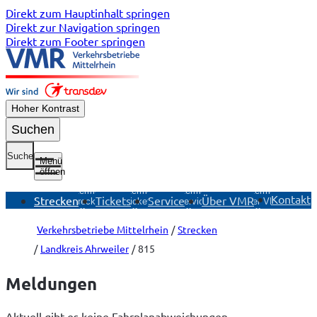
Direkt zum Hauptinhalt springen
Direkt zur Navigation springen
Direkt zum Footer springen
Hoher Kontrast
Suchen
Suche
Menü
öffnen
Untermenü
Untermenü
Untermenü
Untermenü
Kontakt
Strecken
Tickets
Service
Über VMR
Strecken
Tickets
Service
Über VMR
öffnen
öffnen
öffnen
öffnen
Verkehrsbetriebe Mittelrhein
Strecken
Landkreis Ahrweiler
815
Meldungen
Aktuell gibt es keine Fahrplanabweichungen.