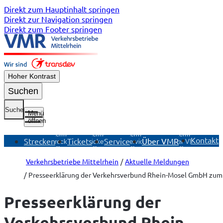
Direkt zum Hauptinhalt springen
Direkt zur Navigation springen
Direkt zum Footer springen
Hoher Kontrast
Suchen
Suche
Menü
öffnen
Untermenü
Untermenü
Untermenü
Untermenü
Kontakt
Strecken
Tickets
Service
Über VMR
Strecken
Tickets
Service
Über VMR
öffnen
öffnen
öffnen
öffnen
Verkehrsbetriebe Mittelrhein
Aktuelle Meldungen
Presseerklärung der Verkehrsverbund Rhein-Mosel GmbH zum S
Presseerklärung der
Verkehrsverbund Rhein-