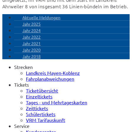
Ahrweiler 8 von insgesamt 36 Linien-bündeln im Betrieb.
Aktuelle Meldungen
Jahr 2025
Jahr 2024
Jahr 2022
Jahr 2021
Jahr 2020
Jahr 2018
Strecken
Landkreis Mayen-Koblenz
Fahrplanabweichungen
Tickets
Ticketübersicht
Einzeltickets
Tages - und Mehrtageskarten
Zeittickets
Schülertickets
VRM Tarifauskunft
Service
Kundencenter