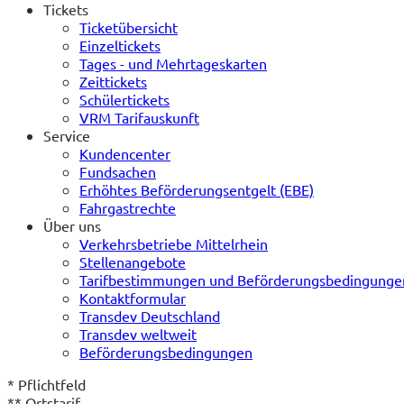
Tickets
Ticketübersicht
Einzeltickets
Tages - und Mehrtageskarten
Zeittickets
Schülertickets
VRM Tarifauskunft
Service
Kundencenter
Fundsachen
Erhöhtes Beförderungsentgelt (EBE)
Fahrgastrechte
Über uns
Verkehrsbetriebe Mittelrhein
Stellenangebote
Tarifbestimmungen und Beförderungsbedingunge
Kontaktformular
Transdev Deutschland
Transdev weltweit
Beförderungsbedingungen
* Pflichtfeld

** Ortstarif