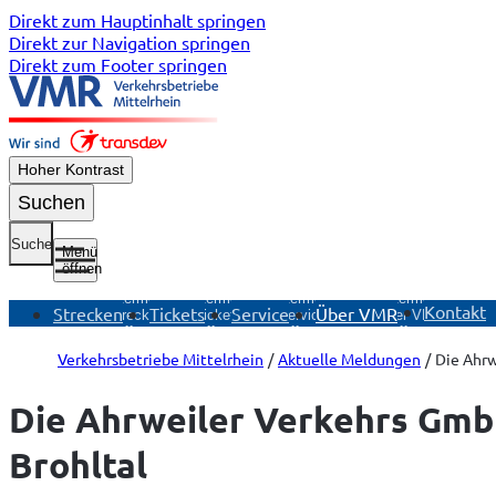
Direkt zum Hauptinhalt springen
Direkt zur Navigation springen
Direkt zum Footer springen
Hoher Kontrast
Suchen
Suche
Menü
öffnen
Untermenü
Untermenü
Untermenü
Untermenü
Kontakt
Strecken
Tickets
Service
Über VMR
Strecken
Tickets
Service
Über VMR
öffnen
öffnen
öffnen
öffnen
Verkehrsbetriebe Mittelrhein
Aktuelle Meldungen
Die Ahrw
Die Ahrweiler Verkehrs GmbH
Brohltal